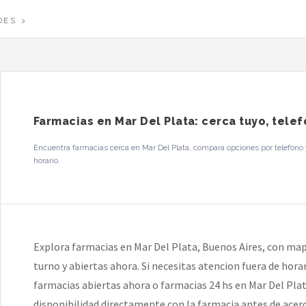
DES
Farmacias en Mar Del Plata: cerca tuyo, tele
Encuentra farmacias cerca en Mar Del Plata, compara opciones por telefono y
horario.
Explora farmacias en Mar Del Plata, Buenos Aires, con map
turno y abiertas ahora. Si necesitas atencion fuera de hor
farmacias abiertas ahora o farmacias 24 hs en Mar Del Plata
disponibilidad directamente con la farmacia antes de acerc