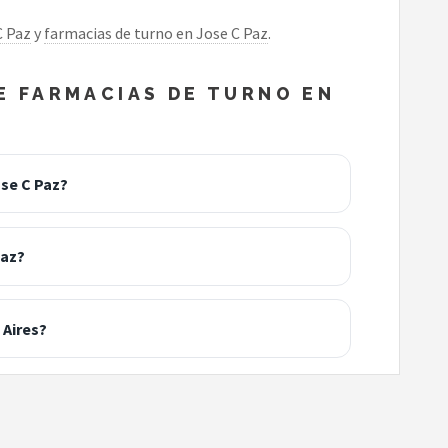
C Paz
y
farmacias de turno en Jose C Paz
.
 FARMACIAS DE TURNO EN
se C Paz?
Paz?
 Aires?