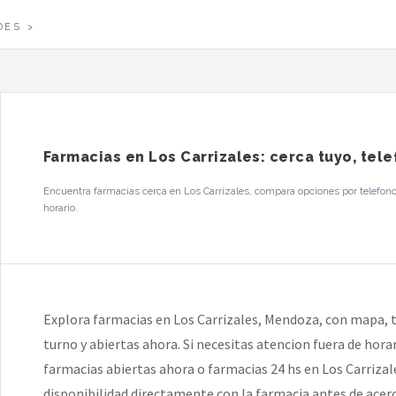
DES
Farmacias en Los Carrizales: cerca tuyo, tel
Encuentra farmacias cerca en Los Carrizales, compara opciones por telefono 
horario.
Explora farmacias en Los Carrizales, Mendoza, con mapa, t
turno y abiertas ahora. Si necesitas atencion fuera de hor
farmacias abiertas ahora o farmacias 24 hs en Los Carrizale
disponibilidad directamente con la farmacia antes de acerc