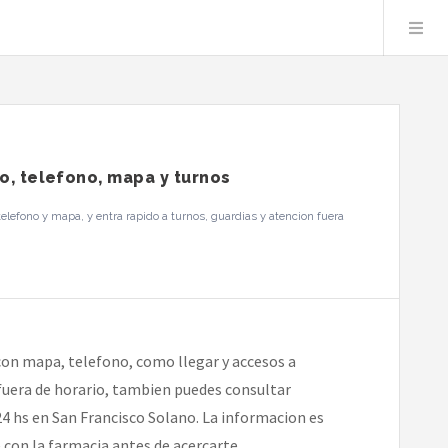
o, telefono, mapa y turnos
lefono y mapa, y entra rapido a turnos, guardias y atencion fuera
con mapa, telefono, como llegar y accesos a
 fuera de horario, tambien puedes consultar
24 hs en San Francisco Solano. La informacion es
e con la farmacia antes de acercarte.