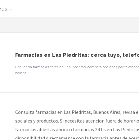
DES
Farmacias en Las Piedritas: cerca tuyo, telef
Encuentra farmacias cerca en Las Piedritas, compara opciones por telefono y
horario.
Consulta farmacias en Las Piedritas, Buenos Aires, revisa el
sociales y productos. Si necesitas atencion fuera de horar
farmacias abiertas ahora o farmacias 24 hs en Las Piedritas.
disponibilidad directamente con la farmacia antes de acerc