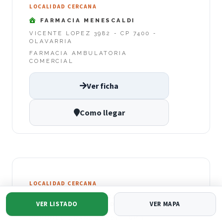
LOCALIDAD CERCANA
FARMACIA MENESCALDI
VICENTE LOPEZ 3982 - CP 7400 -
OLAVARRIA
FARMACIA AMBULATORIA
COMERCIAL
Ver ficha
Como llegar
LOCALIDAD CERCANA
FARMACIA SINDICATO DE
VER LISTADO
VER MAPA
OBREROS Y EMPLEAD
CORONEL SUAREZ 2201 - CP 1 -