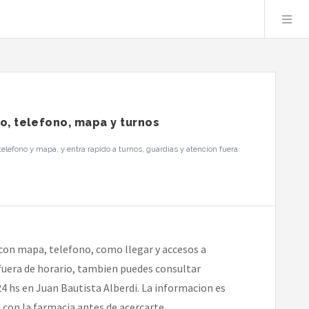
yo, telefono, mapa y turnos
lefono y mapa, y entra rapido a turnos, guardias y atencion fuera
 con mapa, telefono, como llegar y accesos a
 fuera de horario, tambien puedes consultar
4 hs en Juan Bautista Alberdi. La informacion es
e con la farmacia antes de acercarte.