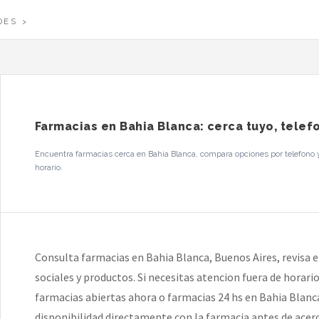
DES
Farmacias en Bahia Blanca: cerca tuyo, telef
Encuentra farmacias cerca en Bahia Blanca, compara opciones por telefono y
horario.
Consulta farmacias en Bahia Blanca, Buenos Aires, revisa el
sociales y productos. Si necesitas atencion fuera de horar
farmacias abiertas ahora o farmacias 24 hs en Bahia Blanca.
disponibilidad directamente con la farmacia antes de acerc